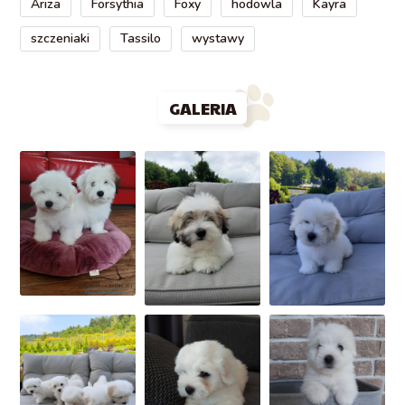
Ariza
Forsythia
Foxy
hodowla
Kayra
szczeniaki
Tassilo
wystawy
GALERIA